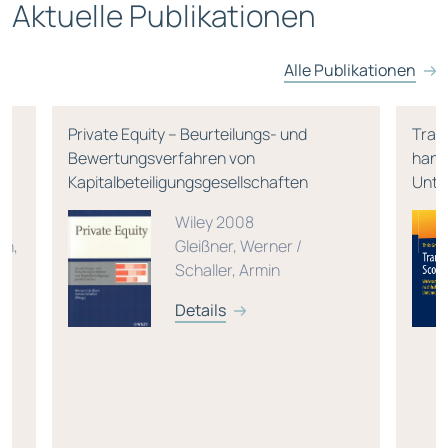
Aktuelle Publikationen
Alle Publikationen
Private Equity – Beurteilungs- und
Tran
Bewertungsverfahren von
hande
Kapitalbeteiligungsgesellschaften
Unte
Wiley 2008
en,
Gleißner, Werner /
Schaller, Armin
Details