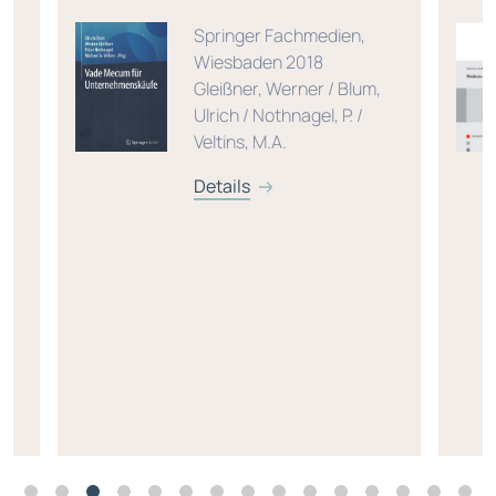
Springer Fachmedien,
Wiesbaden 2018
Gleißner, Werner / Blum,
Ulrich / Nothnagel, P. /
Veltins, M.A.
Details