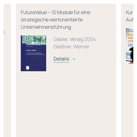
FutureValue – 12 Module für eine
Kurs
strategische wertorientierte
Aufl
Unternehmensführung
bH,
Gabler, Verlag 2004
Gleißner, Werner
/
Details