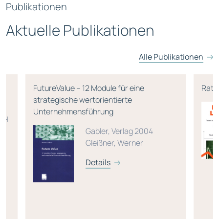
Publikationen
Aktuelle Publikationen
Alle Publikationen
rn
FutureValue – 12 Module für eine
Rati
strategische wertorientierte
Unternehmensführung
 CH
Gabler, Verlag 2004
 /
Gleißner, Werner
Details