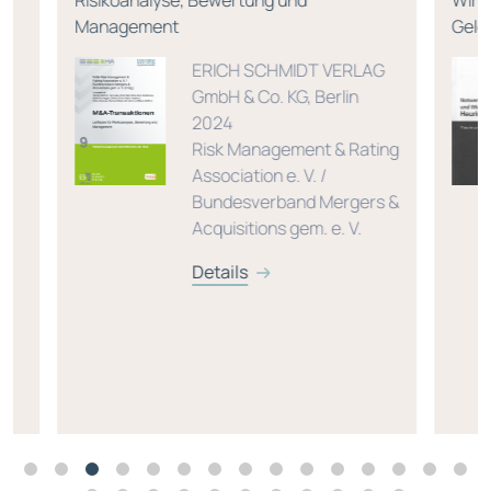
Risikoanalyse, Bewertung und
Wirk
Management
Geldp
ERICH SCHMIDT VERLAG
GmbH & Co. KG, Berlin
2024
Risk Management & Rating
Association e. V. /
Bundesverband Mergers &
Acquisitions gem. e. V.
Details