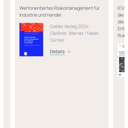
,
Wertorientiertes Risikomanagement für
ICV 
Industrie und Handel
die 
die 
Gabler Verlag 2004
Ents
Gleißner, Werner / Meier,
Rule
Günter
Details