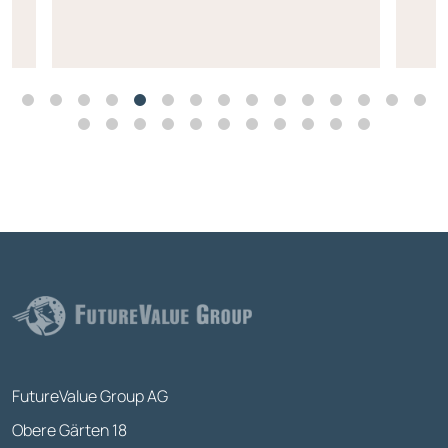
FutureValue Group AG
Obere Gärten 18