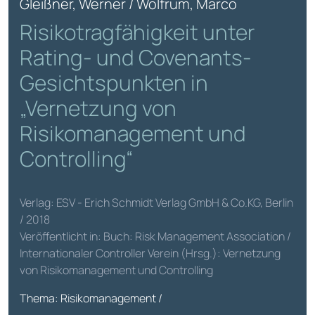
Gleißner, Werner / Wolfrum, Marco
Risikotragfähigkeit unter
Rating- und Covenants-
Gesichtspunkten in
„Vernetzung von
Risikomanagement und
Controlling“
Verlag: ESV - Erich Schmidt Verlag GmbH & Co.KG, Berlin
/ 2018
Veröffentlicht in: Buch: Risk Management Association /
Internationaler Controller Verein (Hrsg.): Vernetzung
von Risikomanagement und Controlling
Thema: Risikomanagement /