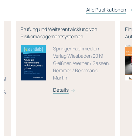
Alle Publikationen
Prüfung und Weiterentwicklung von
Einf
Risikomanagementsystemen
Aufl
Springer Fachmedien
G
Verlag Wiesbaden 2019
Gleißner, Werner / Sassen,
Remmer / Behrmann,
ing
Martin
Details
s &