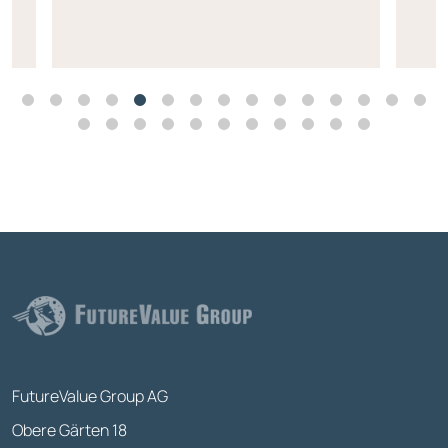
FutureValue Group AG
Obere Gärten 18