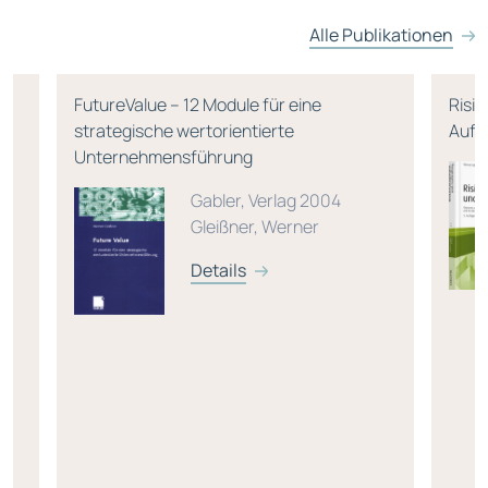
Alle Publikationen
FutureValue – 12 Module für eine
Risikomanag
strategische wertorientierte
Auflage
Unternehmensführung
Gabler, Verlag 2004
Gleißner, Werner
Details