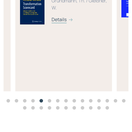
Grundmann, Th. / Gleißner,
W.
Details