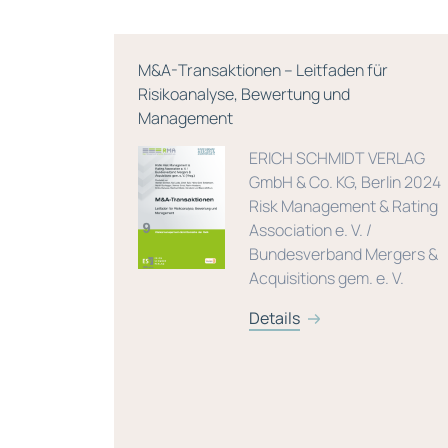
M&A-Transaktionen – Leitfaden für
. Auflage
Risikoanalyse, Bewertung und
Management
ünchen
ERICH SCHMIDT VERLAG
GmbH & Co. KG, Berlin 2024
/ Füser,
Risk Management & Rating
Association e. V. /
Bundesverband Mergers &
Acquisitions gem. e. V.
Details