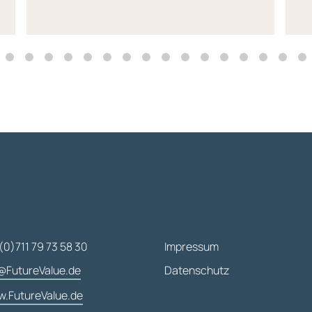
(0)711 79 73 58 30
Impressum
@FutureValue.de
Datenschutz
.FutureValue.de