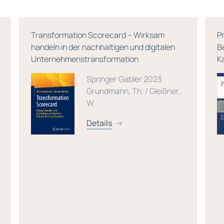
Transformation Scorecard – Wirksam
P
handeln in der nachhaltigen und digitalen
B
Unternehmenstransformation
K
Springer Gabler 2023
Grundmann, Th. / Gleißner,
W.
Details