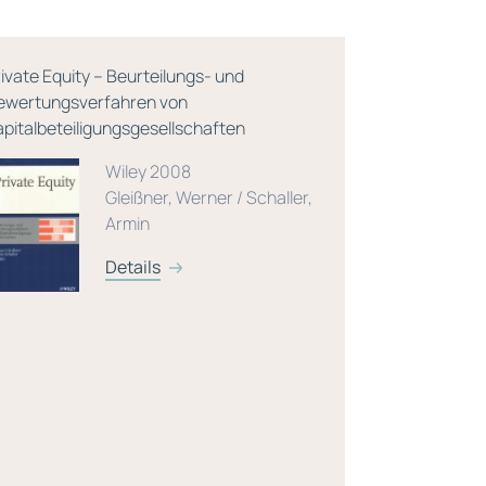
rivate Equity – Beurteilungs- und
Rating-Lexi
ewertungsverfahren von
apitalbeteiligungsgesellschaften
Wiley 2008
Gleißner, Werner / Schaller,
Armin
Details