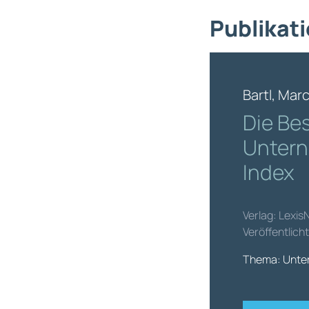
Publikati
Bartl, Mar
Die Be
Untern
Index
Verlag: Lexis
Veröffentlich
Thema: Unte