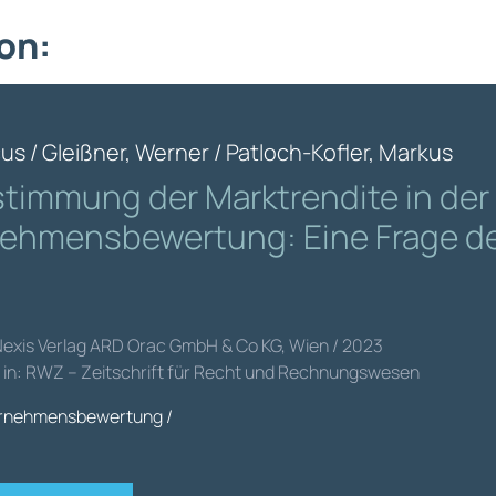
on:
cus / Gleißner, Werner / Patloch-Kofler, Markus
stimmung der Marktrendite in der
ehmensbewertung: Eine Frage d
Nexis Verlag ARD Orac GmbH & Co KG, Wien / 2023
t in: RWZ – Zeitschrift für Recht und Rechnungswesen
rnehmensbewertung /