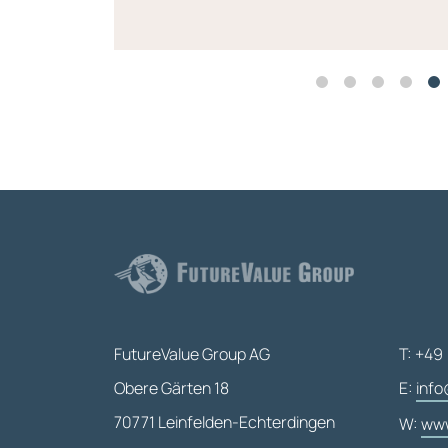
FutureValue Group AG
T: +49 
Obere Gärten 18
E:
info
70771 Leinfelden-Echterdingen
W:
www