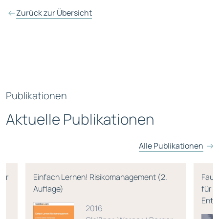
Zurück zur Übersicht
Publikationen
Aktuelle Publikationen
Alle Publikationen
für
Einfach Lernen! Risikomanagement (2.
Faus
ür
Auflage)
für 
Ents
2016