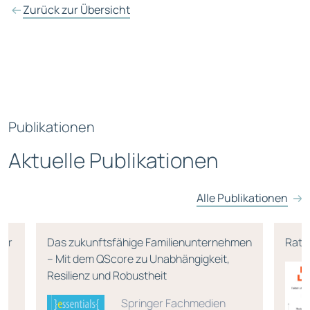
Zurück zur Übersicht
Publikationen
Aktuelle Publikationen
Alle Publikationen
für
Das zukunftsfähige Familienunternehmen
Rati
ür
– Mit dem QScore zu Unabhängigkeit,
Resilienz und Robustheit
Springer Fachmedien