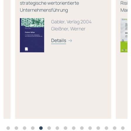
strategische wertorientierte
Risi
Unternehmensführung
Man
Gabler, Verlag 2004
4
Gleißner, Werner
Details