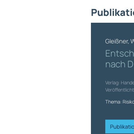
Publikati
Gleißner, 
Entsch
nach DI
Verlag: Hand
Veröffentlicht
Thema: Risi
Publikat