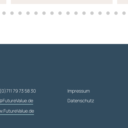
(0)711 79 73 58 30
Impressum
@FutureValue.de
Datenschutz
.FutureValue.de