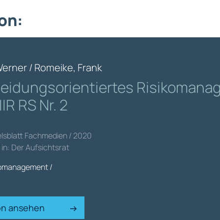
on:
Werner / Romeike, Frank
eidungsorientiertes Risikoman
IR RS Nr. 2
elsblatt Fachmedien / 2020
 in: Der Aufsichtsrat
komanagement /
ion ansehen