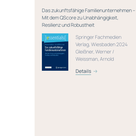
lagen für
Das zukunftsfähige Familienunternehmen –
aden für
Mit dem QScore zu Unabhängigkeit,
cher
Resilienz und Robustheit
ement
Springer Fachmedien
Verlag, Wiesbaden 2024
021
Gleißner, Werner /
/ Berger,
Weissman, Arnold
er,
Details
bias /
/ Huber,
r, Markus /
häffer, Utz
inz /
rum,