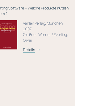
ating Software – Welche Produkte nutzen
Grundzüge d
em ?
Vahlen Verlag, München
2007
Gleißner, Werner / Everling,
Oliver
Details