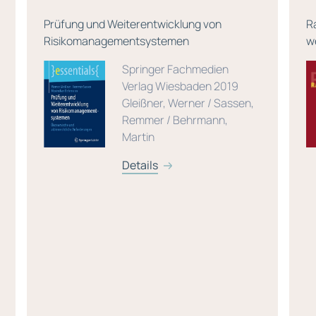
Prüfung und Weiterentwicklung von
R
Risikomanagementsystemen
w
Springer Fachmedien
Verlag Wiesbaden 2019
Gleißner, Werner / Sassen,
Remmer / Behrmann,
Martin
Details