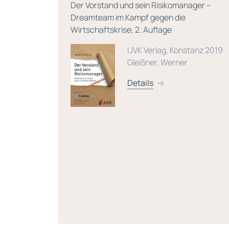
äufe
Der Vorstand und sein Risikomanager –
Dreamteam im Kampf gegen die
dien,
Wirtschaftskrise, 2. Auflage
/ Blum,
UVK Verlag, Konstanz 2019
 P. /
Gleißner, Werner
Details