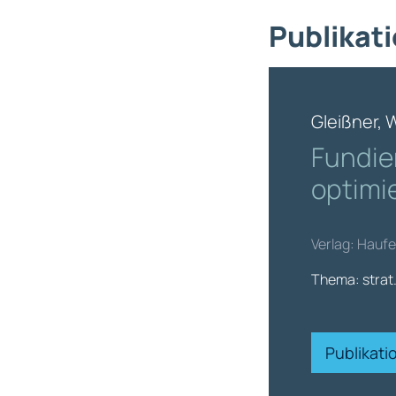
Publikati
Gleißner, 
Fundie
optimi
Verlag: Haufe
Thema: strat.
Publikat