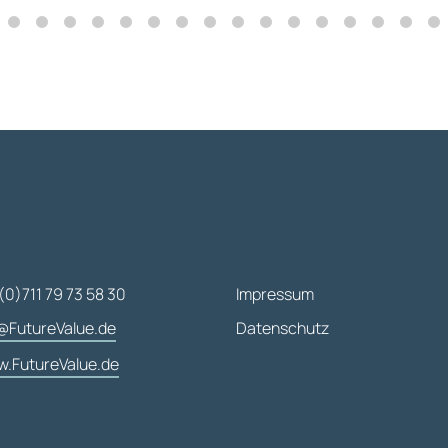
(0)711 79 73 58 30
Impressum
@FutureValue.de
Datenschutz
.FutureValue.de