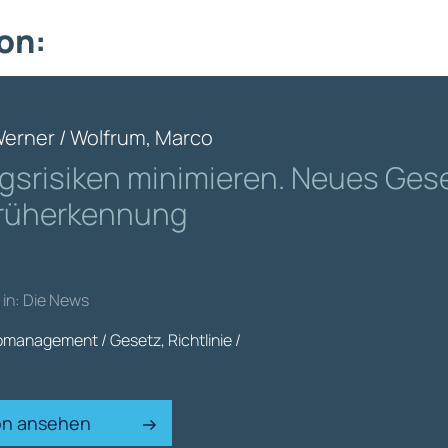
on:
Werner / Wolfrum, Marco
gsrisiken minimieren. Neues Ges
früherkennung
 in: Die News
management / Gesetz, Richtlinie /
ion ansehen