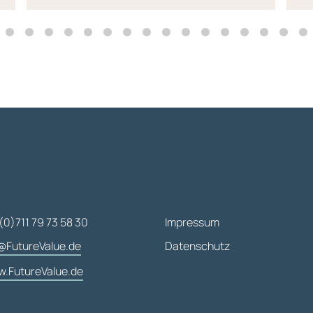
(0)711 79 73 58 30
Impressum
@FutureValue.de
Datenschutz
.FutureValue.de