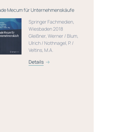
ade Mecum für Unternehmenskäufe
ICV Leitfade
die Unterne
Springer Fachmedien,
die Vorbere
Wiesbaden 2018
Entscheidun
Gleißner, Werner / Blum,
Rule)
Ulrich / Nothnagel, P. /
Veltins, M.A.
Details