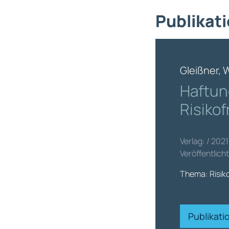
Publikati
Gleißner, 
Haftun
Risiko
Verlag: / 2021
Veröffentlicht
Thema: Risiko
Publikat