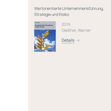
rlo-
Wertorientierte Unternehmensführung,
e für
Strategie und Risiko
ng
2019
dien,
Gleißner, Werner
Details
/ Wolfrum,