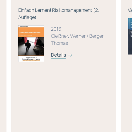
Einfach Lernen! Risikomanagement (2.
V
Auflage)
2016
Gleißner, Werner / Berger,
Thomas
Details