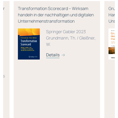
für
Transformation Scorecard – Wirksam
Grun
ür
handeln in der nachhaltigen und digitalen
Hand
Unternehmenstransformation
Unsi
Springer Gabler 2023
Grundmann, Th. / Gleißner,
W.
r,
Details
r,
kus
,
 /