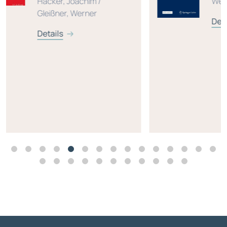
/
Weissman, Arnold
Details