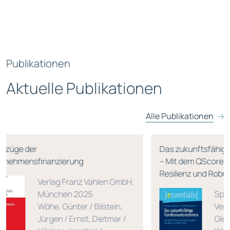
Publikationen
Aktuelle Publikationen
Alle Publikationen
Das zukunftsfähige Familienunternehmen
– Mit dem QScore zu Unabhängigkeit,
Resilienz und Robustheit
len GmbH,
Springer Fachmedien
lstein,
Verlag, Wiesbaden 2024
ietmar /
Gleißner, Werner /