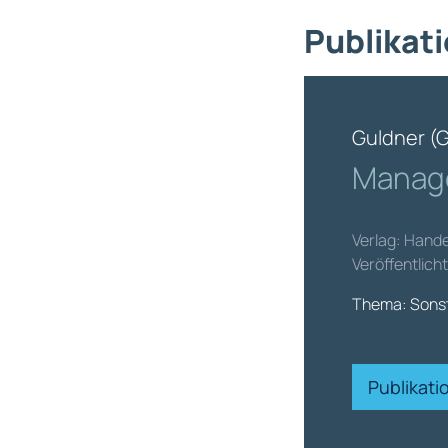
Publikati
Guldner (G
Manage
Verlag: Hand
Veröffentlich
Thema: Sonst
Publikat