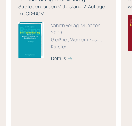
wem ?
A
Vahlen Verlag, München
2007
Gleißner, Werner / Everling,
Oliver
Details