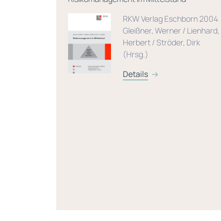
Strategien für den Mittelstand, 2. Auflage
born 2004
mit CD-ROM
/ Lienhard,
 Dirk
Vahlen Verlag, München
2003
Gleißner, Werner / Füser,
Karsten
Details