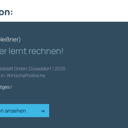
on:
leißner)
r lernt rechnen!
elsblatt GmbH, Düsseldorf / 2020
t in: WirtschaftsWoche
iges /
ion ansehen