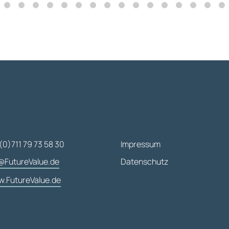
(0)711 79 73 58 30
Impressum
@FutureValue.de
Datenschutz
.FutureValue.de