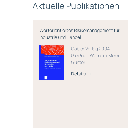
Aktuelle Publikationen
ager –
Wertorientiertes Risikomanagement für
Industrie und Handel
Gabler Verlag 2004
tanz 2019
Gleißner, Werner / Meier,
Günter
Details