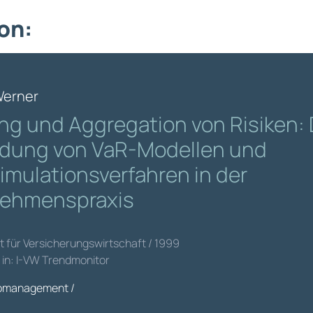
on:
Werner
g und Aggregation von Risiken: 
ung von VaR-Modellen und
imulationsverfahren in der
ehmenspraxis
tut für Versicherungswirtschaft / 1999
t in: I-VW Trendmonitor
komanagement /