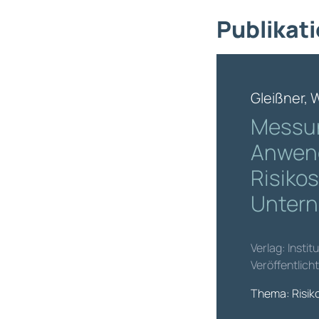
Publikati
Gleißner, 
Messun
Anwend
Risikos
Untern
Verlag: Insti
Veröffentlich
Thema: Risi