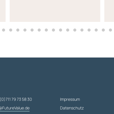
(0)711 79 73 58 30
Impressum
@FutureValue.de
Datenschutz