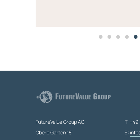
FutureValue Group AG
T: +49 
Obere Gärten 18
E:
info