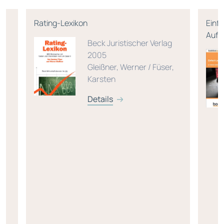
Rating-Lexikon
Einf
Aufl
Beck Juristischer Verlag
2005
Gleißner, Werner / Füser,
Karsten
Details