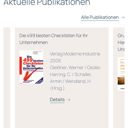
Aktuelle Publikationen
Alle Publikationen
Die 499 besten Checklisten für Ihr
Grun
Unternehmen
Hand
Unsi
Verlag Moderne Industrie
2006
Gleißner, Werner / Osolla-
Harring, C. / Schaller,
Armin / Wendland, H.
(Hrsg.)
Details