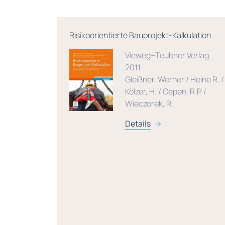
Risikoorientierte Bauprojekt-Kalkulation
. Auflage
Vieweg+Teubner Verlag
2011
ünchen
Gleißner, Werner / Heine R. /
Kölzer, H. / Oepen, R.P. /
/ Füser,
Wieczorek, R.
Details