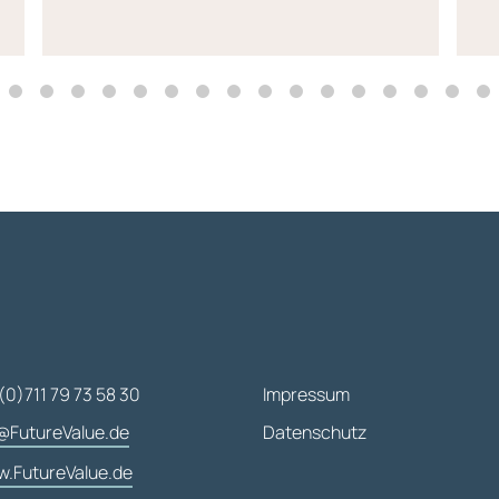
(0)711 79 73 58 30
Impressum
@FutureValue.de
Datenschutz
.FutureValue.de