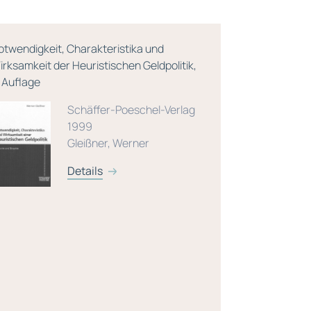
otwendigkeit, Charakteristika und
Die 499 best
irksamkeit der Heuristischen Geldpolitik,
Unternehme
. Auflage
Schäffer-Poeschel-Verlag
1999
Gleißner, Werner
Details