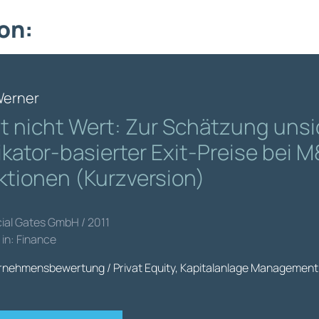
on:
Werner
st nicht Wert: Zur Schätzung uns
ikator-basierter Exit-Preise bei 
ktionen (Kurzversion)
cial Gates GmbH / 2011
 in: Finance
nehmensbewertung / Privat Equity, Kapitalanlage Management