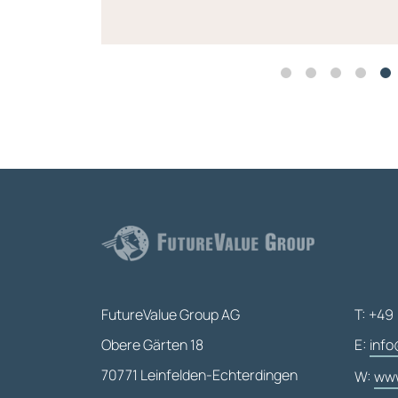
FutureValue Group AG
T: +49 
Obere Gärten 18
E:
info
70771 Leinfelden-Echterdingen
W:
www