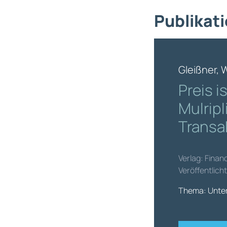
Publikati
Gleißner, 
Preis i
Mulripl
Transa
Verlag: Finan
Veröffentlicht
Thema: Unter