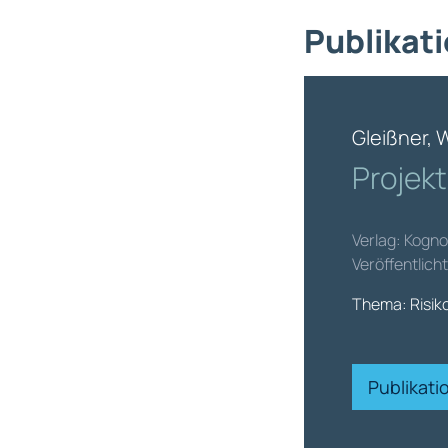
Publikati
Gleißner, 
Projek
Verlag: Kogno
Veröffentlic
Thema: Risik
Publikat