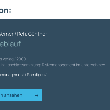
on:
Werner / Reh, Günther
tablauf
s Verlag / 2000
ht in: Loseblattsammlung: Risikomanagement im Unternehmen
omanagement / Sonstiges /
ion ansehen