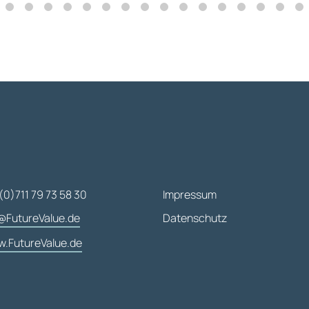
(0)711 79 73 58 30
Impressum
@FutureValue.de
Datenschutz
.FutureValue.de