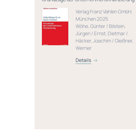
Verlag Franz Vahlen GmbH,
 München
München 2025
Wöhe, Günter / Bilstein,
 Klein, A.
Jürgen / Ernst, Dietmar /
Häcker, Joachim / Gleißner,
Werner
Details