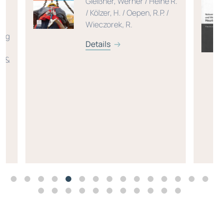
G
Gleißner, Werner / Heine R.
/ Kölzer, H. / Oepen, R.P. /
Wieczorek, R.
ing
Details
s &