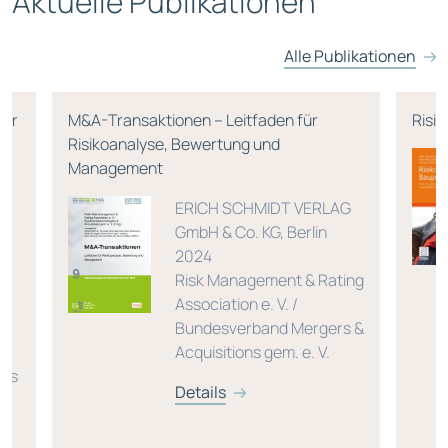
Aktuelle Publikationen
Alle Publikationen
für
M&A-Transaktionen – Leitfaden für
Risik
ür
Risikoanalyse, Bewertung und
Management
ERICH SCHMIDT VERLAG
GmbH & Co. KG, Berlin
2024
r,
Risk Management & Rating
Association e. V. /
Bundesverband Mergers &
r,
Acquisitions gem. e. V.
kus
Details
,
 /