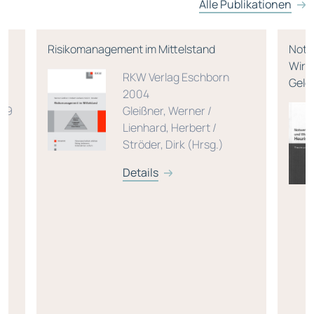
Alle Publikationen
Risikomanagement im Mittelstand
Notw
Wirk
RKW Verlag Eschborn
Geldp
2004
019
Gleißner, Werner /
Lienhard, Herbert /
Ströder, Dirk (Hrsg.)
Details