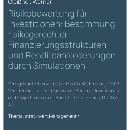
Gleißner, Werner
Risikobewertung für
Investitionen: Bestimmung
risikogerechter
Finanzierungsstrukturen
und Renditeanforderungen
durch Simulationen
Verlag: Haufe-Lexware GmbH & Co. KG, Freiburg / 2013
Veröffentlicht in: Der Controlling-Berater - Investitions-
und Projektcontrolling, Band 30 (Hrsg. Gleich, R. / Klein,
A.)
Thema: strat.-wert.Management /