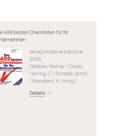
ie 499 besten Checklisten für Ihr
Der Vorstand
nternehmen
Dreamteam i
Wirtschaftsk
Verlag Moderne Industrie
2006
Gleißner, Werner / Osolla-
Harring, C. / Schaller, Armin
/ Wendland, H. (Hrsg.)
Details