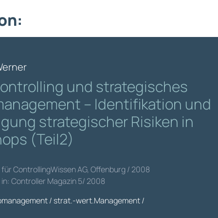
on:
Werner
controlling und strategisches
management – Identifikation und
igung strategischer Risiken in
ops (Teil2)
g für ControllingWissen AG, Offenburg / 2008
t in: Controller Magazin 5/ 2008
omanagement / strat.-wert.Management /