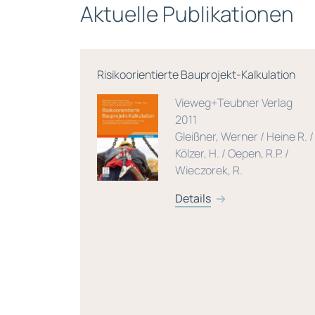
Aktuelle Publikationen
ernehmen –
Risikoorientierte Bauprojekt-Kalkulation
it,
Vieweg+Teubner Verlag
2011
dien
Gleißner, Werner / Heine R. /
en 2024
Kölzer, H. / Oepen, R.P. /
/
Wieczorek, R.
d
Details