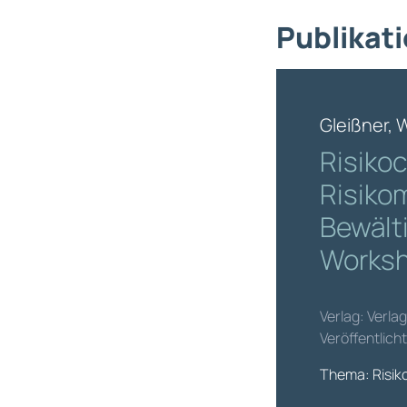
Publikati
Gleißner, 
Risiko
Risiko
Bewält
Worksh
Verlag: Verla
Veröffentlich
Thema: Risik