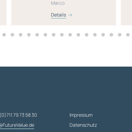
Marco
Details
(0)711 79 73 58 30
Impressum
@FutureValue.de
Datenschutz