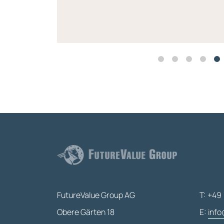
FutureValue Group AG
T: +49 
Obere Gärten 18
E:
info