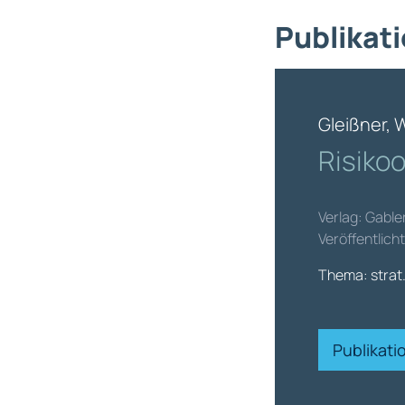
Publikati
Gleißner, 
Risiko
Verlag: Gabl
Veröffentlich
Thema: strat
Publikat