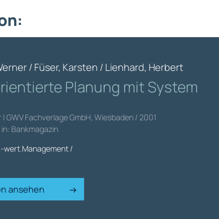
on:
Werner / Füser, Karsten / Lienhard, Herbert
orientierte Planung mit System
er | GWV Fachverlage GmbH, Wiesbaden / 2001
t in: Bankmagazin
.-wert.Management /
ion ansehen