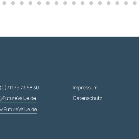
(0)711 79 73 58 30
Impressum
@FutureValue.de
Datenschutz
.FutureValue.de