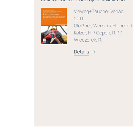
Vieweg+Teubner Verlag
2011
Gleißner, Werner / Heine R. /
Kölzer, H. / Oepen, R.P. /
Wieczorek, R.
Details