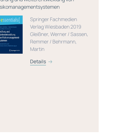
isikomanagementsystemen
Auflage
Springer Fachmedien
Verlag Wiesbaden 2019
Gleißner, Werner / Sassen,
Remmer / Behrmann,
Martin
Details