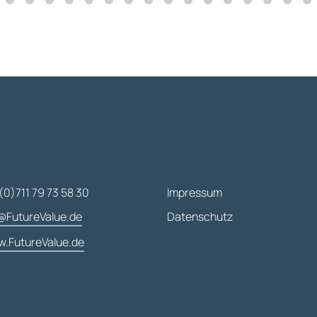
(0)711 79 73 58 30
Impressum
@FutureValue.de
Datenschutz
.FutureValue.de