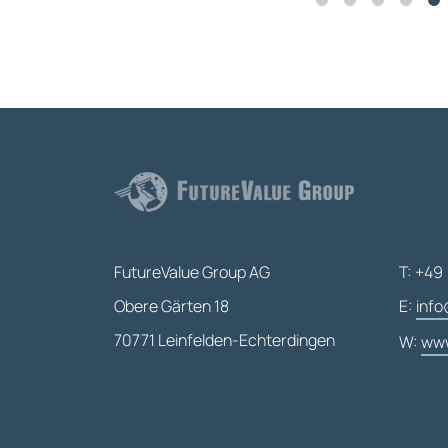
FutureValue Group AG
T: +49 
Obere Gärten 18
E:
info
70771 Leinfelden-Echterdingen
W:
www