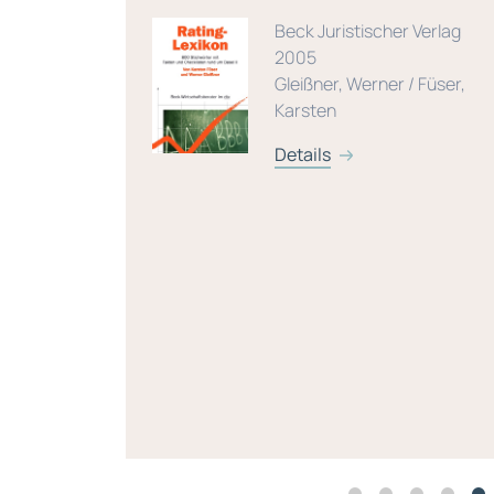
len GmbH,
Beck Juristischer Verlag
2005
lstein,
Gleißner, Werner / Füser,
ietmar /
Karsten
 Gleißner,
Details