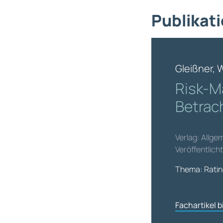
Publikati
Gleißner, 
Risk-Ma
Betrac
Verlag: Allg
Veröffentlich
Thema: Ratin
Fachartikel 