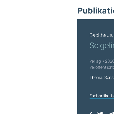
Publikati
Backhaus, 
So gel
Verlag: / 202
Veröffentlicht
Thema: Sonst
Fachartikel 