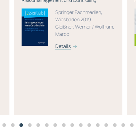
Risikomanagement und Controlling
M
Springer Fachmedien,
Wiesbaden 2019
Gleißner, Werner / Wolfrum,
Marco
Details