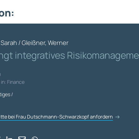
on:
Sarah / Gleißner, Werner
ingt integratives Risikomanagem
0
 in: Finance
iges /
bitte bei Frau Dutschmann-Schwarzkopf anfordern