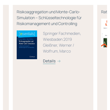
Risikoaggregation und Monte-Carlo-
Rati
Simulation – Schlüsseltechnologie für
Risikomanagement und Controlling
Springer Fachmedien,
Wiesbaden 2019
Gleißner, Werner /
Wolfrum, Marco
Details