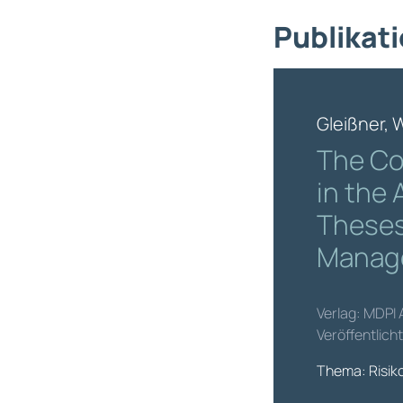
Publikati
Gleißner, 
The Co
in the 
Theses,
Manag
Verlag: MDPI 
Veröffentlich
Thema: Risi