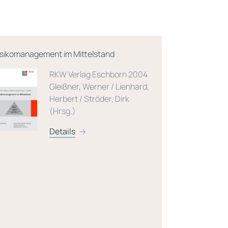
isikomanagement im Mittelstand
Transformat
handeln in d
RKW Verlag Eschborn 2004
Unternehme
Gleißner, Werner / Lienhard,
Herbert / Ströder, Dirk
(Hrsg.)
Details