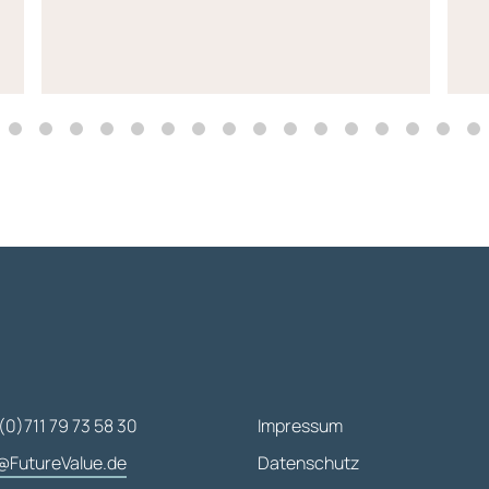
(0)711 79 73 58 30
Impressum
@FutureValue.de
Datenschutz