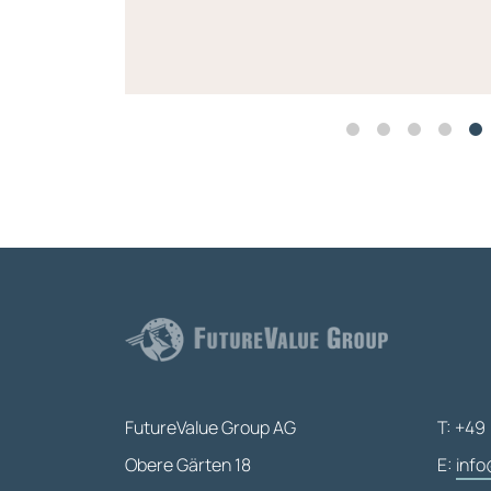
FutureValue Group AG
T: +49 
Obere Gärten 18
E:
info