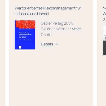
Wertorientiertes Risikomanagement für
N
Industrie und Handel
W
2
Gabler Verlag 2004
Gleißner, Werner / Meier,
Günter
Details