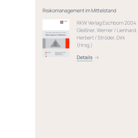
r
Risikomanagement im Mittelstand
RKW Verlag Eschborn 2004
ndustrie
Gleißner, Werner / Lienhard,
Herbert / Ströder, Dirk
/ Osolla-
(Hrsg.)
ller, Armin
Details
rsg.)