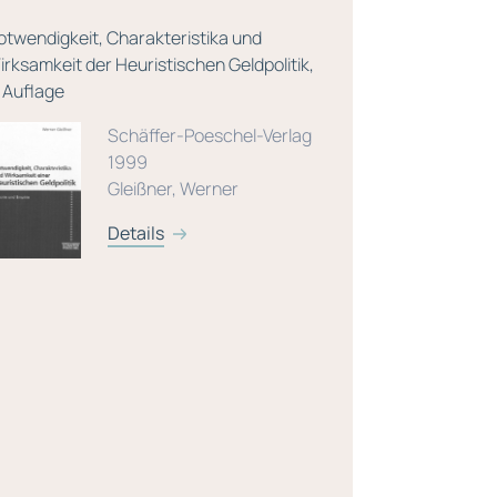
otwendigkeit, Charakteristika und
Risikomanage
irksamkeit der Heuristischen Geldpolitik,
Auflage
. Auflage
Schäffer-Poeschel-Verlag
1999
Gleißner, Werner
Details