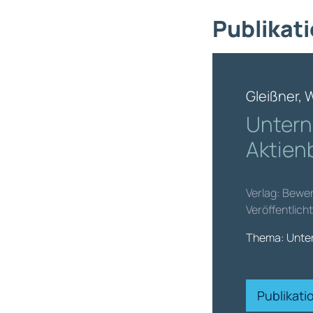
Publikati
Gleißner, 
Unter
Aktien
Verlag: Bewer
Veröffentlich
Thema: Unte
Publikat