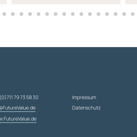
(0)711 79 73 58 30
Impressum
@FutureValue.de
Datenschutz
.FutureValue.de