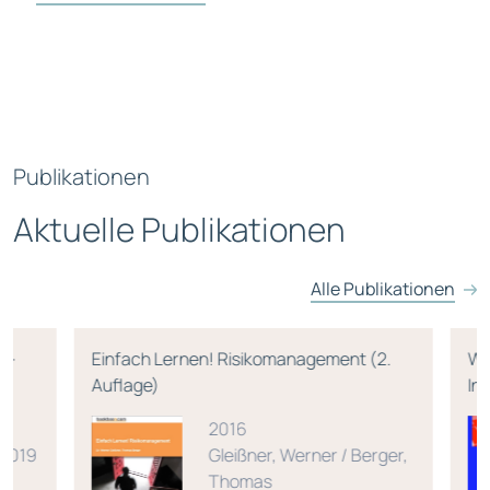
Publikationen
Aktuelle Publikationen
Alle Publikationen
Einfach Lernen! Risikomanagement (2.
Wert
Auflage)
Indu
2016
019
Gleißner, Werner / Berger,
Thomas