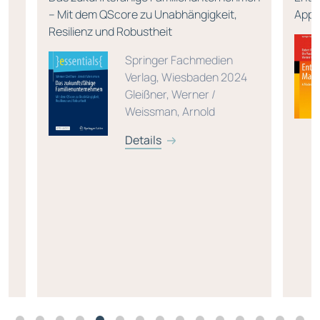
– Mit dem QScore zu Unabhängigkeit,
Appr
Resilienz und Robustheit
,
Springer Fachmedien
Verlag, Wiesbaden 2024
Gleißner, Werner /
Weissman, Arnold
Details