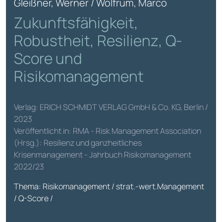
Gleißner, Werner / Wolfrum, Marco
Zukunftsfähigkeit,
Robustheit, Resilienz, Q-
Score und
Risikomanagement
Verlag: ERICH SCHMIDT VERLAG GmbH & Co. KG, Berlin /
2023
Veröffentlicht in: RMA - Risk Management Association
(Hrsg.): Resilienz und ganzheitliches
Krisenmanagement - Jahrbuch Risikomanagement
2022/23
Thema: Risikomanagement / strat.-wert.Management
/ Q-Score /