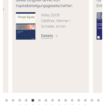
Bewertungsverfahren von
für 
Kapitalbeteiligungsgesellschaften
Ents
 CH
Wiley 2008
 /
Gleißner, Werner /
Schaller, Armin
Details