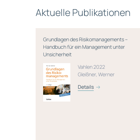
Aktuelle Publikationen
g, 2.
Grundlagen des Risikomanagements –
Handbuch für ein Management unter
Unsicherheit
 München
Vahlen 2022
 Klein, A.
Gleißner, Werner
Details