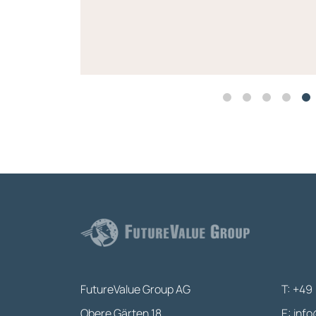
FutureValue Group AG
T: +49 
Obere Gärten 18
E:
info