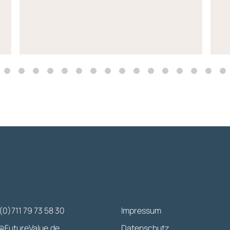
(0)711 79 73 58 30
Impressum
@FutureValue.de
Datenschutz