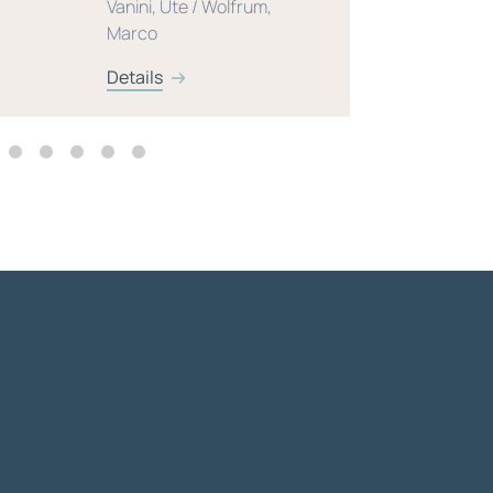
Vanini, Ute / Wolfrum,
Marco
Details