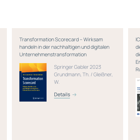
Transformation Scorecard – Wirksam
I
handeln in der nachhaltigen und digitalen
d
Unternehmenstransformation
d
E
Springer Gabler 2023
R
Grundmann, Th. / Gleißner,
W.
Details