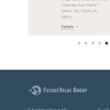
/ Steinke, Karl-Heinz /
Vanini, Ute / Wolfrum,
Marco
Details