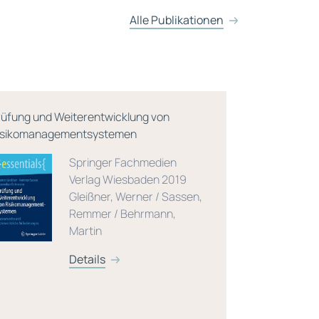
Alle Publikationen
rüfung und Weiterentwicklung von
Einfach Ler
isikomanagementsystemen
Auflage)
Springer Fachmedien
Verlag Wiesbaden 2019
Gleißner, Werner / Sassen,
Remmer / Behrmann,
Martin
Details