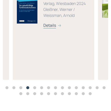
Verlag, Wiesbaden 2024
Gleißner, Werner /
Weissman, Arnold
Details