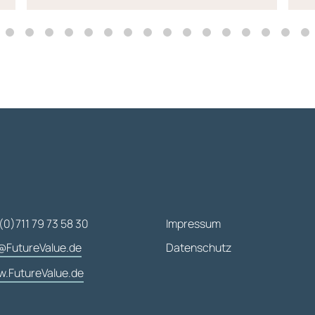
(0)711 79 73 58 30
Impressum
@FutureValue.de
Datenschutz
.FutureValue.de