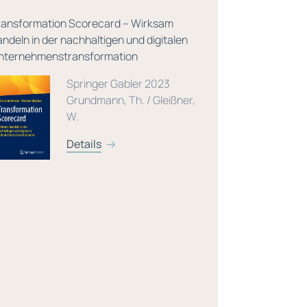
ransformation Scorecard – Wirksam
Vade Mecum
andeln in der nachhaltigen und digitalen
nternehmenstransformation
Springer Gabler 2023
Grundmann, Th. / Gleißner,
W.
Details