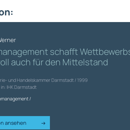
on:
Werner
management schafft Wettbewerbs
oll auch für den Mittelstand
strie- und Handelskammer Darmstadt / 1999
t in: IHK Darmstadt
komanagement /
ion ansehen