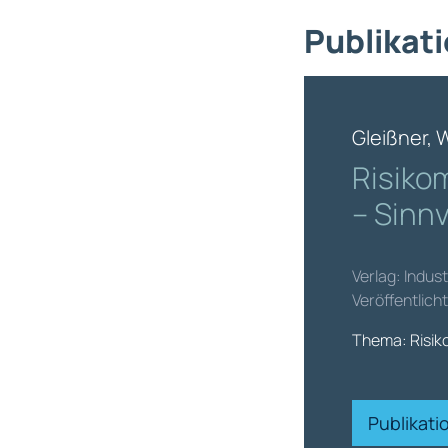
Publikati
Gleißner, 
Risiko
– Sinnv
Verlag: Indu
Veröffentlich
Thema: Risi
Publikat