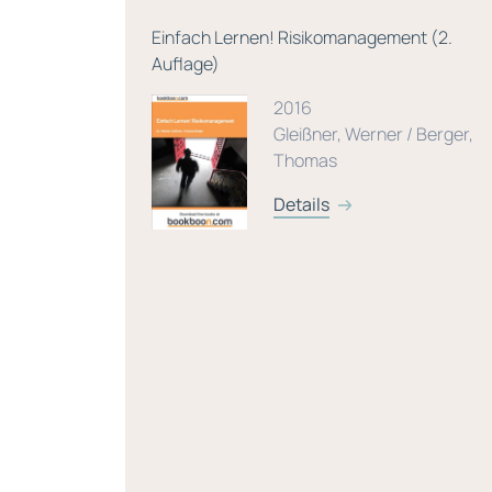
eitfaden
Einfach Lernen! Risikomanagement (2.
Auflage)
2016
00
Gleißner, Werner / Berger,
Thomas
Details